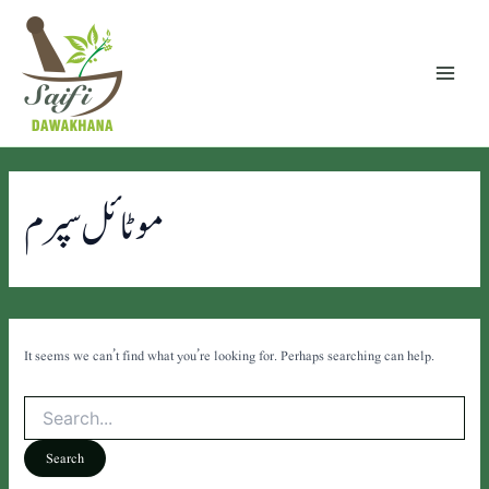
Search
Skip
Main
for:
to
Menu
content
موٹائل سپرم
It seems we can’t find what you’re looking for. Perhaps searching can help.