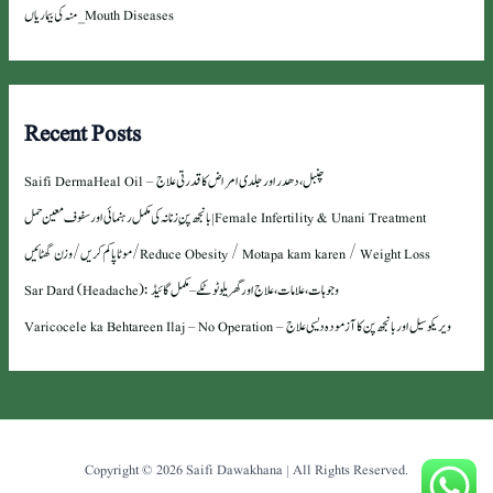
منہ کی بیماریاں _ Mouth Diseases
Recent Posts
Saifi DermaHeal Oil – چنبل، دھدر اور جلدی امراض کا قدرتی علاج
بانجھ پنِ زنانہ کی مکمل رہنمائی اور سفوف معین حمل | Female Infertility & Unani Treatment
موٹاپا کم کریں / وزن گھٹائیں / Reduce Obesity / Motapa kam karen / Weight Loss
Sar Dard (Headache): وجوہات، علامات، علاج اور گھریلو ٹوٹکے – مکمل گائیڈ
Varicocele ka Behtareen Ilaj – No Operation – ویریکوسیل اور بانجھ پن کا آزمودہ دیسی علاج
Copyright © 2026 Saifi Dawakhana | All Rights Reserved.